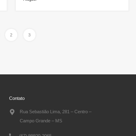
2
3
Contato
Rua Sebastião Lima, 281 – Centro –
Campo Grande – MS
(67) 99920-2065