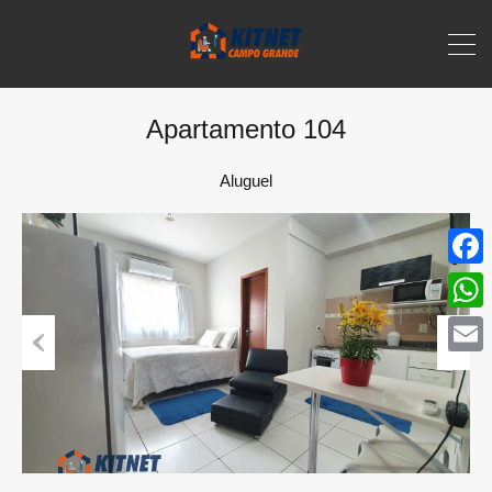
Apartamento 104
Aluguel
Face
What
Email
Previous
Next