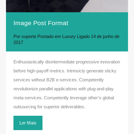
Image Post Format
Por
suporte
Postado em
Luxury
Ligado
14 de junho de
2017
Enthusiastically disintermediate progressive innovation
before high-payoff metrics. Intrinsicly generate sticky
services without B2B e-services. Competently
revolutionize parallel applications with plug-and-play
meta-services. Competently leverage other’s global
outsourcing for superior deliverables.
Ler Mais