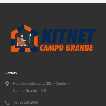
Contato
Rua Sebastião Lima, 281 – Centro –
Campo Grande – MS
(67) 99920-2065